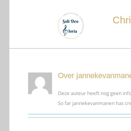
Ga
naar
Chri
inhoud
Over
jannekevanman
Deze auteur heeft nog geen info
So far jannekevanmanen has cre